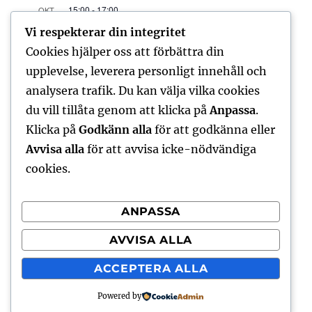
15:00
-
17:00
OKT
18
Styrelsemöte
Vi respekterar din integritet
15:00
-
17:00
Cookies hjälper oss att förbättra din
DEC
6
Styrelsemöte
upplevelse, leverera personligt innehåll och
analysera trafik. Du kan välja vilka cookies
Visa kalender
du vill tillåta genom att klicka på
Anpassa
.
Klicka på
Godkänn alla
för att godkänna eller
Avvisa alla
för att avvisa icke-nödvändiga
FORUM – SENASTE INLÄGGEN
cookies.
No posts found
ANPASSA
AVVISA ALLA
ACCEPTERA ALLA
Radioklubben Alpha – Ideell förening
Integritetspolicy
Powered by
Drivs med WordPress