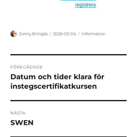
registrera
Författare
Publicerat
Kategorier
Jonny Bringås
2026-02-04
Information
den
Inläggsnavigering
FÖREGÅENDE
Datum och tider klara för
Föregående
inlägg:
instegscertifikatkursen
NÄSTA
SWEN
Nästa
inlägg: