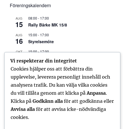
Föreningskalendern
08:00
-
17:00
AUG
15
Rally Bärke MK 15/8
15:00
-
17:00
AUG
16
Styrelsemöte
15:00
-
17:00
OKT
18
Styrelsemöte
Vi respekterar din integritet
15:00
-
17:00
Cookies hjälper oss att förbättra din
DEC
6
Styrelsemöte
upplevelse, leverera personligt innehåll och
analysera trafik. Du kan välja vilka cookies
Visa kalender
du vill tillåta genom att klicka på
Anpassa
.
Klicka på
Godkänn alla
för att godkänna eller
Avvisa alla
för att avvisa icke-nödvändiga
FORUM – SENASTE INLÄGGEN
cookies.