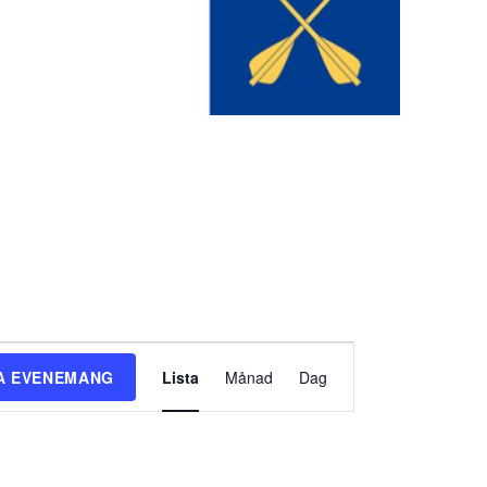
E
A EVENEMANG
Lista
Månad
Dag
v
e
n