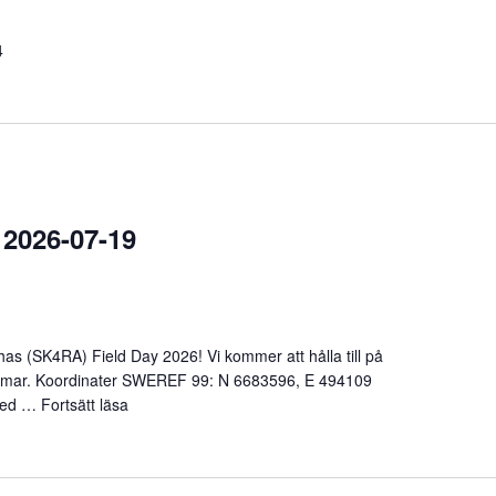
4
2026-07-19
has (SK4RA) Field Day 2026! Vi kommer att hålla till på
ammar. Koordinater SWEREF 99: N 6683596, E 494109
a med …
Fortsätt läsa
”SK4RA Field Day 2026-07-19”