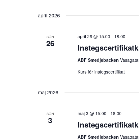
n
n
V
y
ä
april 2026
e
c
l
k
m
j
e
april 26 @ 15:00
-
18:00
SÖN
d
26
a
l
Instegscertifikatk
a
o
n
t
ABF Smedjebacken
Vasagata
r
u
g
d
Kurs för instegscertifikat
m
.
S
.
S
maj 2026
e
ö
k
a
maj 3 @ 15:00
-
18:00
SÖN
e
3
r
Instegscertifikatk
f
t
c
ABF Smedjebacken
Vasagata