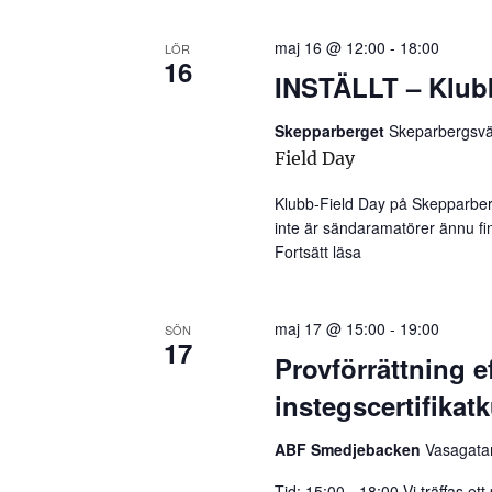
n
y
v
maj 16 @ 12:00
-
18:00
LÖR
16
c
INSTÄLLT – Klub
i
k
e
Skepparberget
Skeparbergsvä
g
Field Day
l
a
o
Klubb-Field Day på Skepparber
r
t
inte är sändaramatörer ännu fi
d
Fortsätt läsa
”INSTÄLLT – Klubb
i
.
o
maj 17 @ 15:00
-
19:00
SÖN
17
Provförrättning 
n
instegscertifikat
ABF Smedjebacken
Vasagata
Tid: 15:00 - 18:00 Vi träffas et