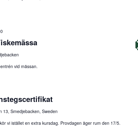
00
Fiskemässa
djebacken
ör entrén vid mässan.
nstegscertifikat
n 13, Smedjebacken, Sweden
kör vi istället en extra kursdag. Provdagen äger rum den 17/5.