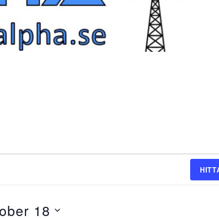
HITT
tober 18