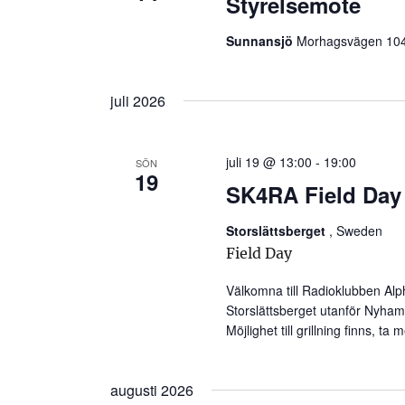
Styrelsemöte
Sunnansjö
Morhagsvägen 10
juli 2026
juli 19 @ 13:00
-
19:00
SÖN
19
SK4RA Field Day 
Storslättsberget
, Sweden
Field Day
Välkomna till Radioklubben Alp
Storslättsberget utanför Nyh
Möjlighet till grillning finns, t
augusti 2026