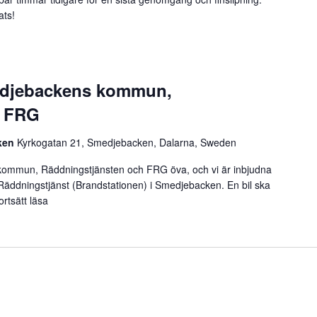
ats!
djebackens kommun,
, FRG
ken
Kyrkogatan 21, Smedjebacken, Dalarna, Sweden
ommun, Räddningstjänsten och FRG öva, och vi är inbjudna
d Räddningstjänst (Brandstationen) i Smedjebacken. En bil ska
ortsätt läsa
”Övning med Smedjebackens kommun, Räddningstjänst, F