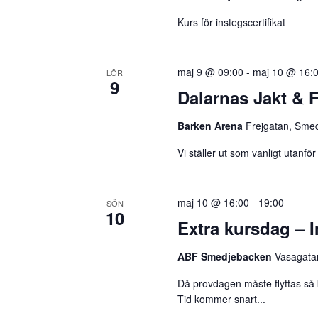
e
h
Kurs för instegscertifikat
r
E
a
v
maj 9 @ 09:00
-
maj 10 @ 16:
LÖR
n
9
e
Dalarnas Jakt & 
n
d
e
Barken Arena
Frejgatan, Sme
V
m
Vi ställer ut som vanligt utanf
a
i
n
e
g
maj 10 @ 16:00
-
19:00
SÖN
10
e
Extra kursdag – I
w
f
s
ABF Smedjebacken
Vasagata
t
e
Då provdagen måste flyttas så 
N
Tid kommer snart...
r
a