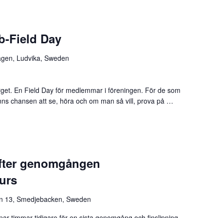
b-Field Day
gen, Ludvika, Sweden
get. En Field Day för medlemmar i föreningen. För de som
nns chansen att se, höra och om man så vill, prova på …
-Field Day”
efter genomgången
kurs
n 13, Smedjebacken, Sweden
t par timmar tidigare för en sista genomgång och finslipning.