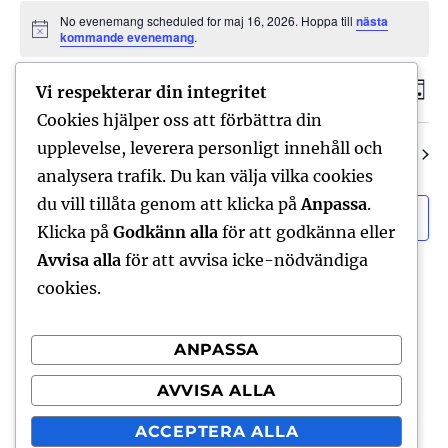
Evenemang
No evenemang scheduled for maj 16, 2026. Hoppa till
nästa
N
kommande evenemang
.
för
o
t
2026-05-16
i
S
E
maj
E
Vi respekterar din integritet
D
s
Ö
A
V
Cookies hjälper oss att förbättra din
v
K
16,
v
G
ä
upplevelse, leverera personligt innehåll och
e
Föregående dag
Nästa dag
2026
e
l
analysera trafik. Du kan välja vilka cookies
n
j
du vill tillåta genom att klicka på
Anpassa
.
n
e
PRENUMERERA PÅ KALENDER
d
Klicka på
Godkänn alla
för att godkänna eller
m
e
a
Avvisa alla
för att avvisa icke-nödvändiga
a
t
cookies.
m
n
u
a
m
g
ANPASSA
.
v
n
AVVISA ALLA
y
g
ACCEPTERA ALLA
n