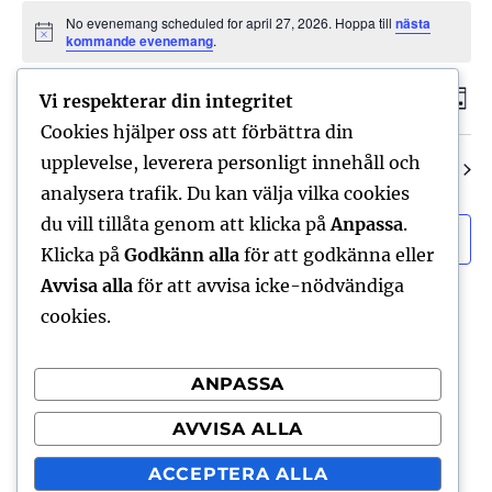
Evenemang
No evenemang scheduled for april 27, 2026. Hoppa till
nästa
N
kommande evenemang
.
för
o
t
2026-04-27
i
S
E
april
E
Vi respekterar din integritet
D
s
Ö
A
V
Cookies hjälper oss att förbättra din
v
K
27,
v
G
ä
upplevelse, leverera personligt innehåll och
e
Föregående dag
Nästa dag
2026
e
l
analysera trafik. Du kan välja vilka cookies
n
j
du vill tillåta genom att klicka på
Anpassa
.
n
e
PRENUMERERA PÅ KALENDER
d
Klicka på
Godkänn alla
för att godkänna eller
m
e
a
Avvisa alla
för att avvisa icke-nödvändiga
a
t
cookies.
m
n
u
a
m
g
ANPASSA
.
v
n
AVVISA ALLA
y
g
ACCEPTERA ALLA
n