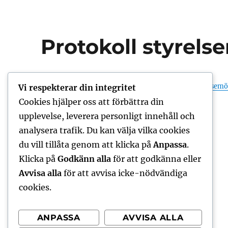
Protokoll styrels
Protokoll styrelse
Vi respekterar din integritet
Cookies hjälper oss att förbättra din
Författare
Jonny Bringås
upplevelse, leverera personligt innehåll och
Publicerat
2026-01-20
analysera trafik. Du kan välja vilka cookies
den
Kategorier
Protokoll styrelsemöten
du vill tillåta genom att klicka på
Anpassa
.
2026
Klicka på
Godkänn alla
för att godkänna eller
Avvisa alla
för att avvisa icke-nödvändiga
cookies.
ANPASSA
AVVISA ALLA