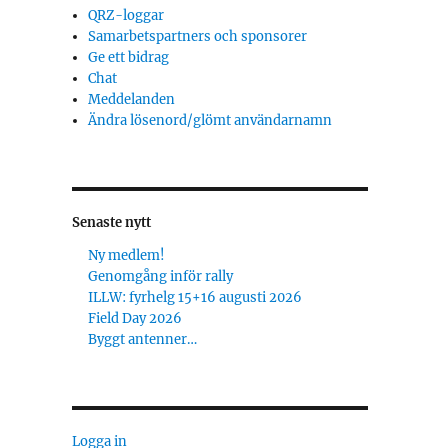
QRZ-loggar
Samarbetspartners och sponsorer
Ge ett bidrag
Chat
Meddelanden
Ändra lösenord/glömt användarnamn
Senaste nytt
Ny medlem!
Genomgång inför rally
ILLW: fyrhelg 15+16 augusti 2026
Field Day 2026
Byggt antenner…
Logga in