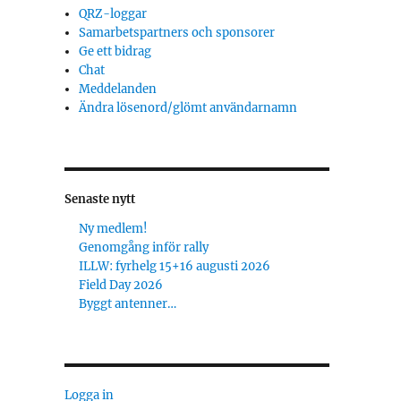
QRZ-loggar
Samarbetspartners och sponsorer
Ge ett bidrag
Chat
Meddelanden
Ändra lösenord/glömt användarnamn
Senaste nytt
Ny medlem!
Genomgång inför rally
ILLW: fyrhelg 15+16 augusti 2026
Field Day 2026
Byggt antenner…
Logga in