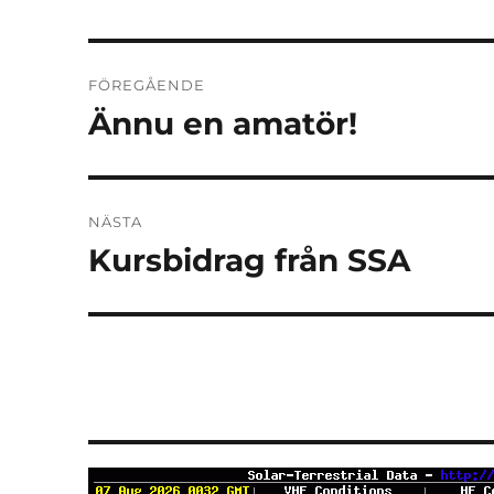
Inläggsnavigering
FÖREGÅENDE
Ännu en amatör!
Föregående
inlägg:
NÄSTA
Kursbidrag från SSA
Nästa
inlägg: