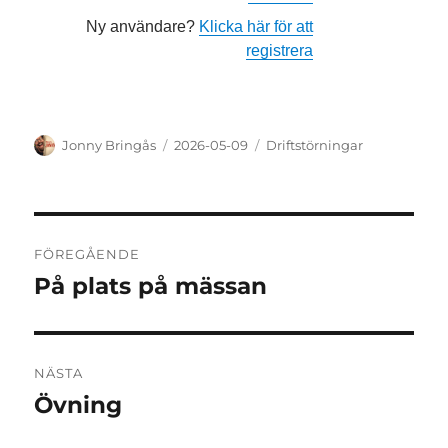
Ny användare?
Klicka här för att
registrera
Författare
Publicerat
Kategorier
Jonny Bringås
2026-05-09
Driftstörningar
den
Inläggsnavigering
FÖREGÅENDE
På plats på mässan
Föregående
inlägg:
NÄSTA
Övning
Nästa
inlägg: