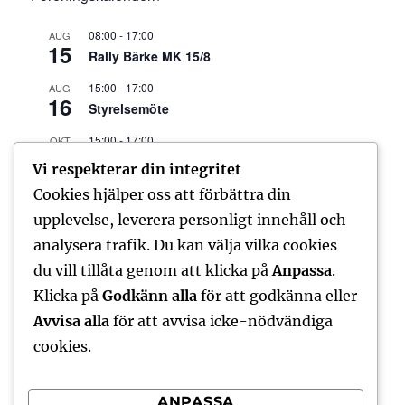
08:00
-
17:00
AUG
15
Rally Bärke MK 15/8
15:00
-
17:00
AUG
16
Styrelsemöte
15:00
-
17:00
OKT
18
Styrelsemöte
Vi respekterar din integritet
15:00
-
17:00
Cookies hjälper oss att förbättra din
DEC
6
Styrelsemöte
upplevelse, leverera personligt innehåll och
analysera trafik. Du kan välja vilka cookies
Visa kalender
du vill tillåta genom att klicka på
Anpassa
.
Klicka på
Godkänn alla
för att godkänna eller
Avvisa alla
för att avvisa icke-nödvändiga
FORUM – SENASTE INLÄGGEN
cookies.
No posts found
ANPASSA