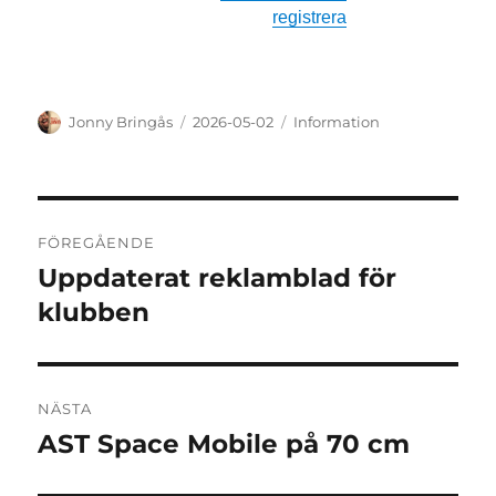
registrera
Författare
Publicerat
Kategorier
Jonny Bringås
2026-05-02
Information
den
Inläggsnavigering
FÖREGÅENDE
Uppdaterat reklamblad för
Föregående
inlägg:
klubben
NÄSTA
AST Space Mobile på 70 cm
Nästa
inlägg: