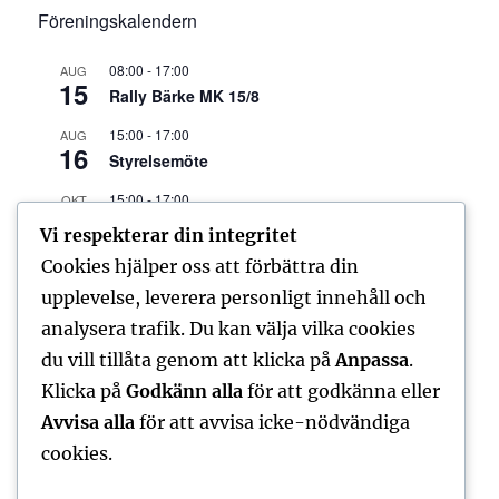
Föreningskalendern
08:00
-
17:00
AUG
15
Rally Bärke MK 15/8
15:00
-
17:00
AUG
16
Styrelsemöte
15:00
-
17:00
OKT
18
Styrelsemöte
Vi respekterar din integritet
15:00
-
17:00
Cookies hjälper oss att förbättra din
DEC
6
Styrelsemöte
upplevelse, leverera personligt innehåll och
analysera trafik. Du kan välja vilka cookies
Visa kalender
du vill tillåta genom att klicka på
Anpassa
.
Klicka på
Godkänn alla
för att godkänna eller
Avvisa alla
för att avvisa icke-nödvändiga
FORUM – SENASTE INLÄGGEN
cookies.