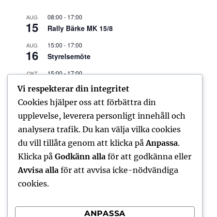
08:00
-
17:00
AUG
15
Rally Bärke MK 15/8
15:00
-
17:00
AUG
16
Styrelsemöte
15:00
-
17:00
OKT
18
Styrelsemöte
Vi respekterar din integritet
15:00
-
17:00
Cookies hjälper oss att förbättra din
DEC
6
Styrelsemöte
upplevelse, leverera personligt innehåll och
analysera trafik. Du kan välja vilka cookies
Visa kalender
du vill tillåta genom att klicka på
Anpassa
.
Klicka på
Godkänn alla
för att godkänna eller
Avvisa alla
för att avvisa icke-nödvändiga
FORUM – SENASTE INLÄGGEN
cookies.
No posts found
ANPASSA