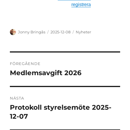
registrera
Författare
Publicerat
Kategorier
Jonny Bringås
2025-12-08
Nyheter
den
Inläggsnavigering
FÖREGÅENDE
Medlemsavgift 2026
Föregående
inlägg:
NÄSTA
Protokoll styrelsemöte 2025-
Nästa
inlägg:
12-07