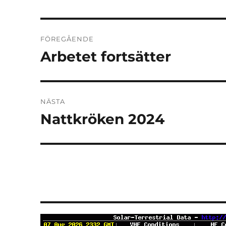
Inläggsnavigering
FÖREGÅENDE
Arbetet fortsätter
Föregående
inlägg:
NÄSTA
Nattkröken 2024
Nästa
inlägg: