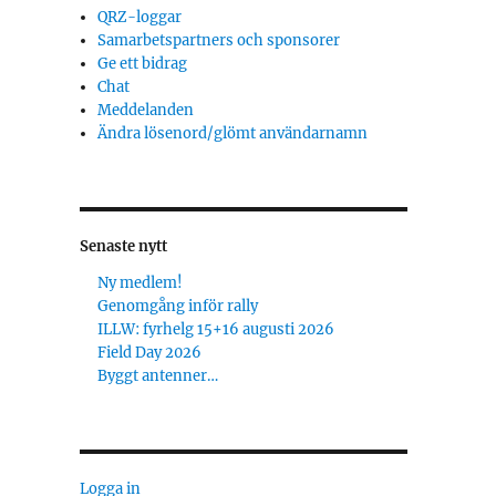
QRZ-loggar
Samarbetspartners och sponsorer
Ge ett bidrag
Chat
Meddelanden
Ändra lösenord/glömt användarnamn
Senaste nytt
Ny medlem!
Genomgång inför rally
ILLW: fyrhelg 15+16 augusti 2026
Field Day 2026
Byggt antenner…
Logga in