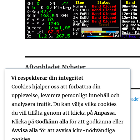
Aftonbladet Nyheter
Vi respekterar din integritet
Cookies hjälper oss att förbättra din
upplevelse, leverera personligt innehåll och
Oväntad hjälte stoppade bombdrönaren: ”Den svävade
analysera trafik. Du kan välja vilka cookies
Colombia har ny president
Zelenskyj i Serbien: Vill utöka samarbetet
du vill tillåta genom att klicka på
Anpassa
.
Vittnet om brinnande kvinnan: ”Väldigt otäckt”
Klicka på
Godkänn alla
för att godkänna eller
EU-sanktioner mot ryska företagsledare
Avvisa alla
för att avvisa icke-nödvändiga
cookies.