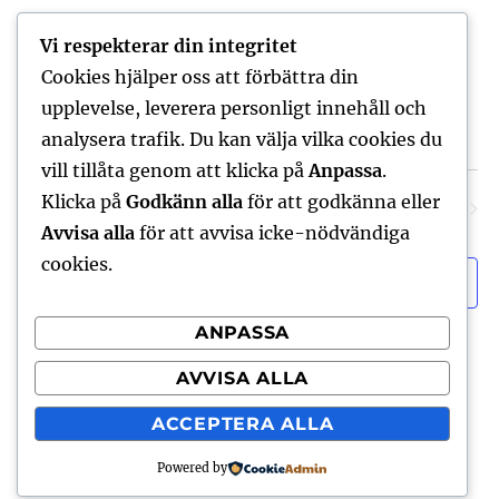
i
maj 17 @ 15:00
-
19:00
a
SÖN
17
g
Vi respekterar din integritet
Provförrättning efter genomgången
r
Cookies hjälper oss att förbättra din
instegscertifikatkurs
e
upplevelse, leverera personligt innehåll och
r
ABF Smedjebacken
Vasagatan 13, Smedjebacken, Sweden
c
analysera trafik. Du kan välja vilka cookies du
i
h
vill tillåta genom att klicka på
Anpassa
.
n
Klicka på
Godkänn alla
för att godkänna eller
Idag
NÄSTA
Evenemang
Föregående
a
g
EVENE
Avvisa alla
för att avvisa icke-nödvändiga
n
cookies.
PRENUMERERA PÅ KALENDER
d
ANPASSA
V
AVVISA ALLA
i
ACCEPTERA ALLA
e
Radioklubben Alpha – Ideell förening
Integritetspolicy
Drivs med WordPress
Powered by
w