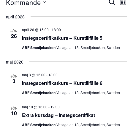
Kommande
Evenemang
S
E
E
L
Ö
I
V
v
K
v
april 2026
S
ä
e
T
e
l
A
april 26 @ 15:00
-
18:00
n
SÖN
26
j
Instegscertifikatkurs – Kurstillfälle 5
n
e
d
ABF Smedjebacken
Vasagatan 13, Smedjebacken, Sweden
m
e
a
a
t
maj 2026
m
n
u
maj 3 @ 15:00
-
18:00
SÖN
a
m
g
3
Instegscertifikatkurs – Kurstillfälle 6
.
v
n
ABF Smedjebacken
Vasagatan 13, Smedjebacken, Sweden
y
g
n
maj 10 @ 16:00
-
19:00
SÖN
10
S
Extra kursdag – Instegscertifikat
a
ABF Smedjebacken
Vasagatan 13, Smedjebacken, Sweden
v
e